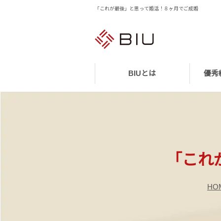
「これが最後」と思って婚活！８ヶ月でご成婚
BIUとは
優秀
「これ
HO