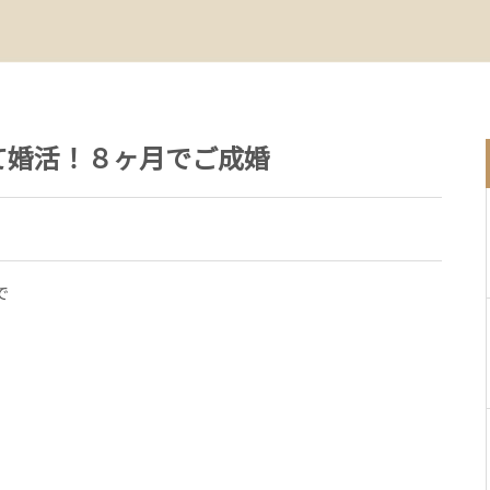
て婚活！８ヶ月でご成婚
で