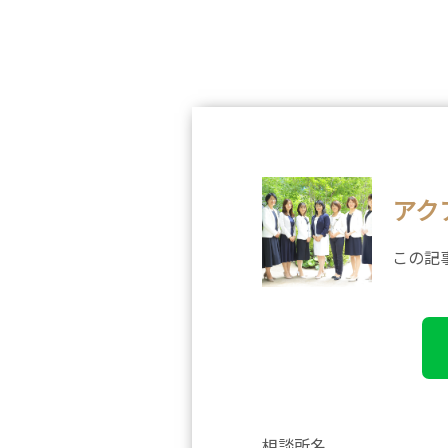
アク
この記
相談所名