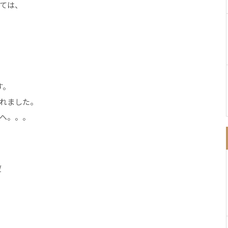
ては、
す。
れました。
へ。。。
/