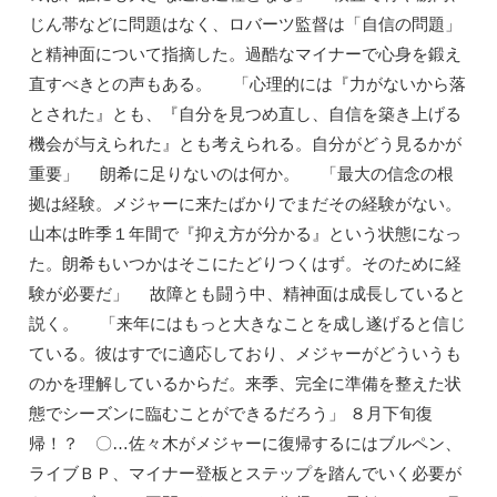
じん帯などに問題はなく、ロバーツ監督は「自信の問題」
と精神面について指摘した。過酷なマイナーで心身を鍛え
直すべきとの声もある。 「心理的には『力がないから落
とされた』とも、『自分を見つめ直し、自信を築き上げる
機会が与えられた』とも考えられる。自分がどう見るかが
重要」 朗希に足りないのは何か。 「最大の信念の根
拠は経験。メジャーに来たばかりでまだその経験がない。
山本は昨季１年間で『抑え方が分かる』という状態になっ
た。朗希もいつかはそこにたどりつくはず。そのために経
験が必要だ」 故障とも闘う中、精神面は成長していると
説く。 「来年にはもっと大きなことを成し遂げると信じ
ている。彼はすでに適応しており、メジャーがどういうも
のかを理解しているからだ。来季、完全に準備を整えた状
態でシーズンに臨むことができるだろう」 ８月下旬復
帰！？ 〇…佐々木がメジャーに復帰するにはブルペン、
ライブＢＰ、マイナー登板とステップを踏んでいく必要が