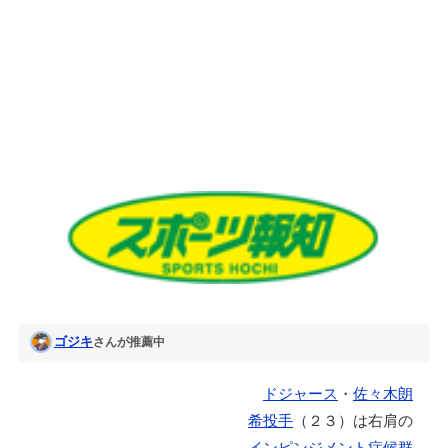
784
件
ゴジキ
さんが推薦中
ドジャース
・
佐々木朗
希投手
（２３）は右肩の
インピンジメント症候群