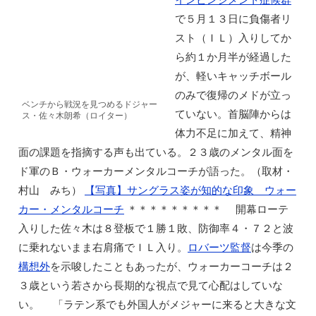
で５月１３日に負傷者リ
スト（ＩＬ）入りしてか
ら約１か月半が経過した
が、軽いキャッチボール
のみで復帰のメドが立っ
ベンチから戦況を見つめるドジャー
ていない。首脳陣からは
ス・佐々木朗希（ロイター）
体力不足に加えて、精神
面の課題を指摘する声も出ている。２３歳のメンタル面を
ド軍のＢ・ウォーカーメンタルコーチが語った。（取材・
村山 みち）
【写真】サングラス姿が知的な印象 ウォー
カー・メンタルコーチ
＊＊＊＊＊＊＊＊＊ 開幕ローテ
入りした佐々木は８登板で１勝１敗、防御率４・７２と波
に乗れないまま右肩痛でＩＬ入り。
ロバーツ監督
は今季の
構想外
を示唆したこともあったが、ウォーカーコーチは２
３歳という若さから長期的な視点で見て心配はしていな
い。 「ラテン系でも外国人がメジャーに来ると大きな文