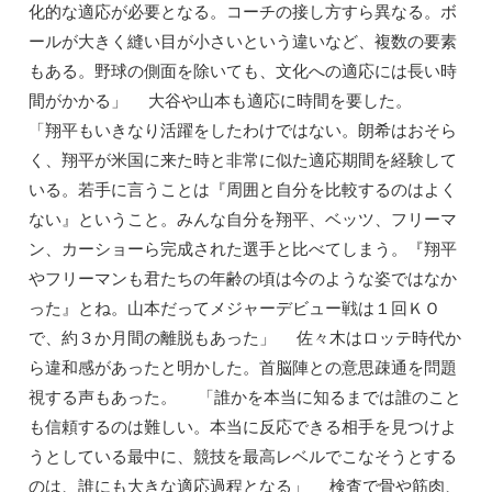
化的な適応が必要となる。コーチの接し方すら異なる。ボ
ールが大きく縫い目が小さいという違いなど、複数の要素
もある。野球の側面を除いても、文化への適応には長い時
間がかかる」 大谷や山本も適応に時間を要した。
「翔平もいきなり活躍をしたわけではない。朗希はおそら
く、翔平が米国に来た時と非常に似た適応期間を経験して
いる。若手に言うことは『周囲と自分を比較するのはよく
ない』ということ。みんな自分を翔平、ベッツ、フリーマ
ン、カーショーら完成された選手と比べてしまう。『翔平
やフリーマンも君たちの年齢の頃は今のような姿ではなか
った』とね。山本だってメジャーデビュー戦は１回ＫＯ
で、約３か月間の離脱もあった」 佐々木はロッテ時代か
ら違和感があったと明かした。首脳陣との意思疎通を問題
視する声もあった。 「誰かを本当に知るまでは誰のこと
も信頼するのは難しい。本当に反応できる相手を見つけよ
うとしている最中に、競技を最高レベルでこなそうとする
のは、誰にも大きな適応過程となる」 検査で骨や筋肉、