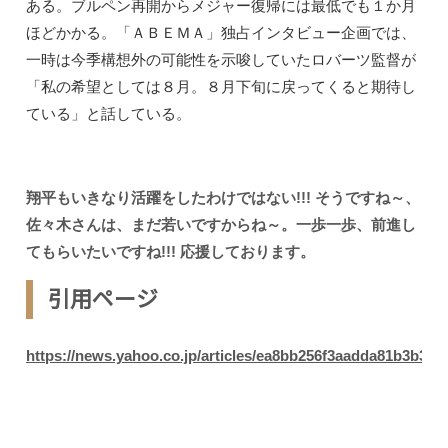
ある。ブルペン再開からメジャー復帰には最低でも１か月
ほどかかる。「ＡＢＥＭＡ」独占インタビュー企画では、
一時は今季構想外の可能性を示唆していたロバーツ監督が
「私の希望としては８月。８月下旬に戻ってくると期待し
ている」と話している。
翔平もいきなり活躍をしたわけではない!!! そうですね～、
佐々木さんは、まだ若いですからね～。一歩一歩、前進し
てもらいたいですね!!! 応援しております。
引用ページ
https://news.yahoo.co.jp/articles/ea8bb256f3aadda81b3b36