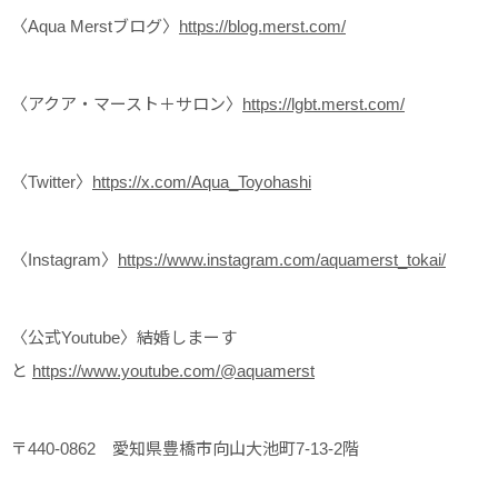
〈Aqua Merstブログ〉
https://blog.merst.com/
〈アクア・マースト＋サロン〉
https://lgbt.merst.com/
〈Twitter〉
https://x.com/Aqua_Toyohashi
〈Instagram〉
https://www.instagram.com/aquamerst_tokai/
〈公式Youtube〉結婚しまーす
と
https://www.youtube.com/@aquamerst
〒440-0862 愛知県豊橋市向山大池町7-13-2階