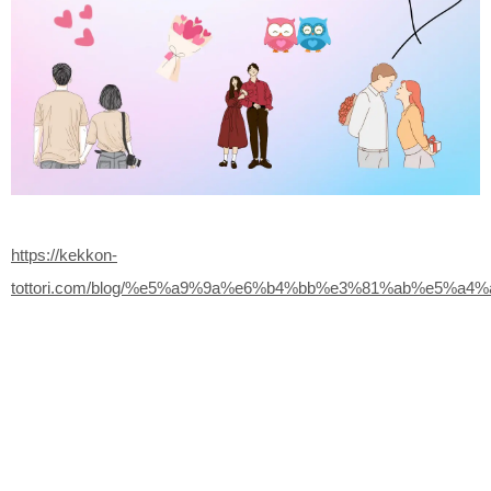
https://kekkon-
tottori.com/blog/%e5%a9%9a%e6%b4%bb%e3%81%ab%e5%