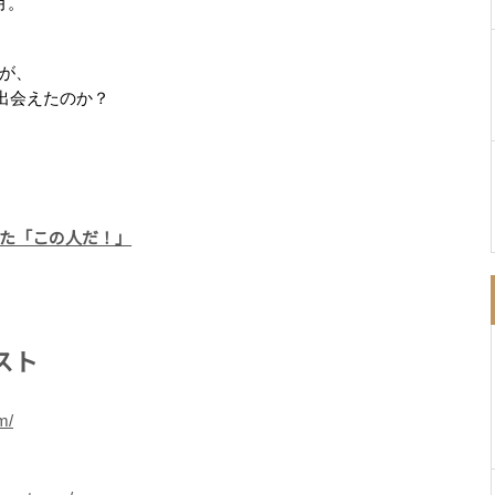
月。
が、
出会えたのか？
た「この人だ！」
スト
m/