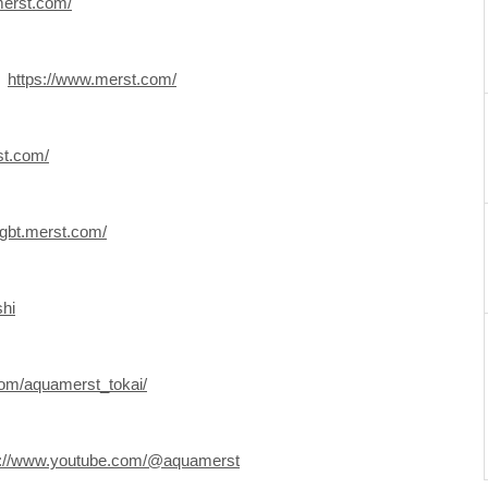
merst.com/
〉
https://www.merst.com/
st.com/
/lgbt.merst.com/
hi
com/aquamerst_tokai/
s://www.youtube.com/@aquamerst