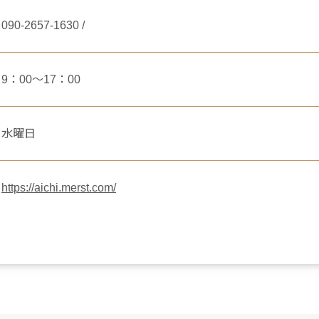
090-2657-1630 /
9：00～17：00
水曜日
https://aichi.merst.com/