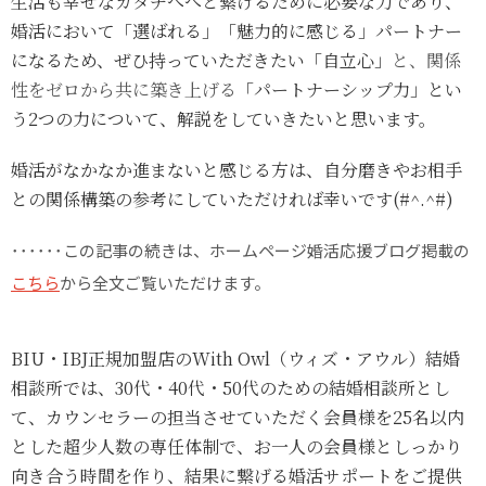
生活も幸せなカタチへへと繋げるために必要な力であり、
婚活において「選ばれる」「魅力的に感じる」パートナー
になるため、ぜひ持っていただきたい「自立心」
と、関係
性をゼロから共に築き上げる
「パートナーシップ力」とい
う2つの力について、解説をしていきたいと思います。
婚活がなかなか進まないと感じる方は、自分磨きやお相手
との関係構築の参考にしていただければ幸いです(#^.^#)
･･････この記事の続きは、ホームページ婚活応援ブログ掲載の
こちら
から全文ご覧いただけます。
BIU・IBJ正規加盟店のWith Owl（ウィズ・アウル）結婚
相談所では、30代・40代・50代のための結婚相談所とし
て、カウンセラーの担当させていただく会員様を25名以内
とした超少人数の専任体制で、お一人の会員様としっかり
向き合う時間を作り、結果に繋げる婚活サポートをご提供