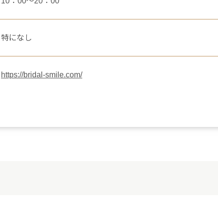
10：00～20：00
特になし
https://bridal-smile.com/