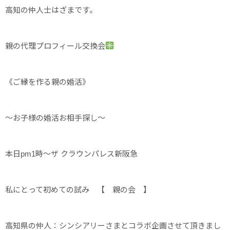
高知の仲人士はざまです。
親の代理プロフィール交換会
《ご縁を作る親の婚活》
～お子様の婚活お相手探し～
本日pm1時～ザ クラウンパレス新阪急
私にとって初めての試み 【 親の会 】
高知県の仲人：シンシアリーさまとコラボ企画させて頂きまし