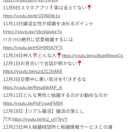
11月9日
スマホアプリ
実は会えてない
https://youtu.be/dcQD8j04k1o
11月13日
婚活女性が成婚を決めるポイント
https://youtu.be/Vbc0gjgAeTg
11月19日
絶対に恋愛結婚するには
https://youtu.be/HOH99S67FTI
11月24日仲人
どんな人
https://youtu.be/uxBuwBhwwCk
12月1日
お見合いで会話が続かない
https://youtu.be/uzdJ12IxMj8
12月3日
交際中に悪い気分を引きずるな
https://youtu.be/ReuaNkMjF_A
12月11日
どんな男性と結婚するのがお勧めなのか
https://youtu.be/PpFzxpgFMB4
12月18日
【リアル婚活】婚活の落とし
穴!!!:
https://youtu.be/tn2_oiYTeVY
12月23日
仲人結婚相談所と結婚情報サービスとの違