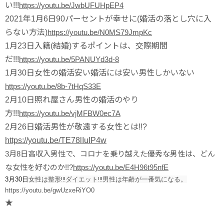
い!!!
https://youtu.be/JwbUFUHpEP4
2021年1月6日
90パーセントが幸せに(婚活の落とし穴に入
らない方法)
https://youtu.be/N0MS79JmpKc
1月23日
入籍(結婚)するポイントは、交際期間
だ!!!
https://youtu.be/5PANUYd3d-8
1月30日
女性の婚活安い婚活には安い男性しかいない
https://youtu.be/8b-7tHqS33E
2月10日
照れ屋さん男性の婚活のやり
方!!!
https://youtu.be/vjMFBW0ec7A
2月26日婚活男性が敬遠する女性とは!!?
https://youtu.be/TE78lIuIP4w
3月8日
高収入男性で、コロナを乗り越えた優秀な男性は、どん
な女性を好むのか!!?
https://youtu.be/E4H96t95nfE
3月30日
女性は整形!!!ダイエット!!!男性は年齢が一番気になる。
https://youtu.be/gwUzxeRiYO0
★