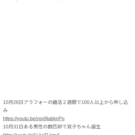
10月26日
アラフォーの婚活２週間で10
0人以上から申し込
み
https://youtu.be/zgx9IabknPo
10月31日
ある男性の数匹卵で双子ちゃん誕生
https://youtu.be/U-keTI-kgx4