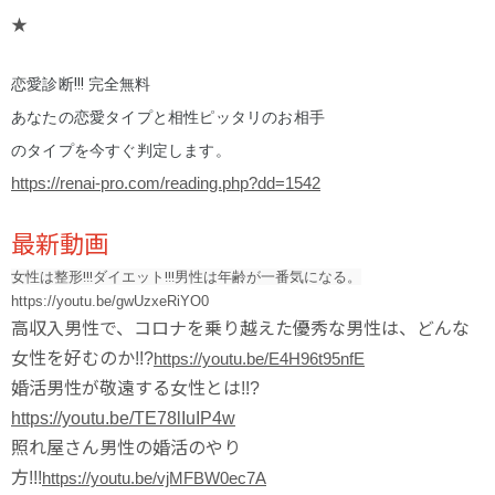
★
恋愛診断!!! 完全無料
あなたの恋愛タイプと相性ピッタリのお相手
のタイプを今すぐ判定します。
https://renai-pro.com/reading.php?dd=1542
最新動画
女性は整形!!!ダイエット!!!男性は年齢が一番気になる。
https://youtu.be/gwUzxeRiYO0
高収入男性で、コロナを乗り越えた優秀な男性は、どんな
女性を好むのか!!?
https://youtu.be/E4H96t95nfE
婚活男性が敬遠する女性とは!!?
https://youtu.be/TE78lIuIP4w
照れ屋さん男性の婚活のやり
方!!!
https://youtu.be/vjMFBW0ec7A