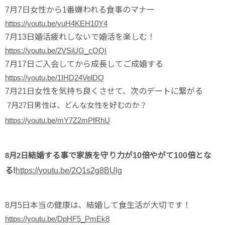
7月7日
女性から1番嫌われる食事のマナー
https://youtu.be/yuH4KEH10Y4
7月13日
婚活疲れしないで婚活を楽しむ！
https://youtu.be/2VSiUG_cOQI
7月17日ご入会してから成長してご成婚する
https://youtu.be/1IHD24VelDQ
7月21日
女性を気持ち良くさせて、次のデートに繋がる
7月27日
男性は、どんな女性を好むのか？
https://youtu.be/mY7Z2mPfRhU
8月2日
結婚する事で家族を守り力が10倍やがて100倍とな
る!
https://youtu.be/2Q1s2g8BUlg
8月5日
本当の健康は、結婚して食生活が大切です！
https://youtu.be/DpHF5_PmEk8