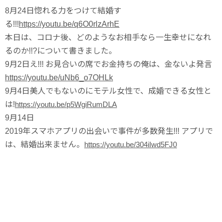
8月24日
惚れる力をつけて結婚す
る!!!
https://youtu.be/q6O0rlzArhE
本日は、コロナ後、どのようなお相手なら一生幸せになれ
るのか!!?について書きました。
9月2日え!!! お見合いの席でお金持ちの俺は、金ないよ発言
https://youtu.be/uNb6_o7OHLk
9月4日
美人でもないのにモテル女性で、成婚できる女性と
は!
https://youtu.be/p5WgiRumDLA
9月14日
2019年スマホアプリの出会いで事件が多数発生!!! アプリで
は、結婚出来ません。
https://youtu.be/304iIwd5FJ0