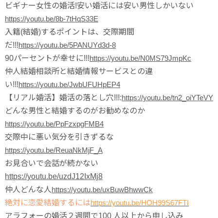
ビギナー女性の婚活!安い婚活には安い男性しかいない
https://youtu.be/8b-7tHqS33E
入籍(結婚)するポイントは、交際期間
だ!!!
https://youtu.be/5PANUYd3d-8
90パーセントが幸せに!!!
https://youtu.be/N0MS79JmpKc
仲人結婚相談所と結婚情報サービスとの違
い!!!
https://youtu.be/JwbUFUHpEP4
【リアル婚活】婚活の落とし穴!!!:
https://youtu.be/tn2_oiYTeVY
どんな男性と結婚するのがお勧めなのか
https://youtu.be/PpFzxpgFMB4
交際中に悪い気分を引きずるな
https://youtu.be/ReuaNkMjF_A
お見合いで会話が続かない
https://youtu.be/uzdJ12IxMj8
仲人どんな人
https://youtu.be/uxBuwBhwwCk
絶対に恋愛結婚するには
https://youtu.be/HOH99S67FTI
アラフォーの婚活２週間で100 人以上から申し込み