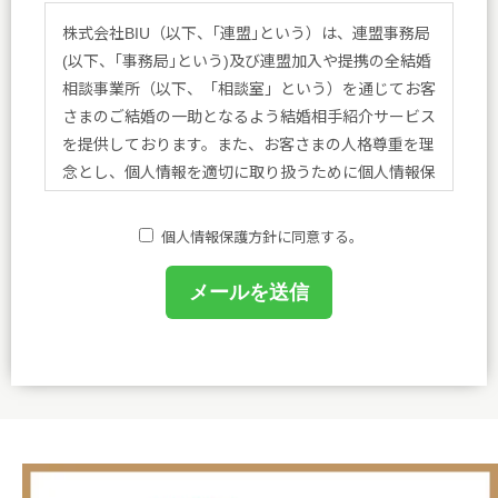
株式会社BIU（以下、｢連盟｣という）は、連盟事務局
(以下、｢事務局｣という)及び連盟加入や提携の全結婚
相談事業所（以下、「相談室」という）を通じてお客
さまのご結婚の一助となるよう結婚相手紹介サービス
を提供しております。また、お客さまの人格尊重を理
念とし、個人情報を適切に取り扱うために個人情報保
護方針を定め、方針に基づく規程、個人情報保護に関
する法令その他規範を遵守し、皆さまに安心と喜びを
個人情報保護方針に同意する。
提供してまいります。
(1)個人情報保護に関する規程を策定し、事務局及び
相談室において業務に携わるものがこれを遵守するよ
うに教育を行います。
(2)個人情報の取得、利用等の取扱いは、業務上必要
な範囲において、適法・公正な手段によって取得し、
利用目的を明確にし、目的外利用を行わないための措