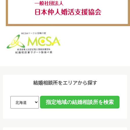
置を講じ、その利用目的の達成に必要な範囲で利用し
ます。
(3)個人情報保護に関する諸法令､国が定める指針､そ
の他の規範､公序良俗を遵守します。
(4)ご本人から取得した個人情報について、データ入
力やデータベース作成などのために、委託先のサーバ
管理会社に預託することがあります。個人情報の取り
扱いを委託する場合、個人情報の取り扱いに関する守
秘義務契約等を委託先と締結し､適切に管理・監督し
ます。なお、委託が予定される場合、あらかじめホー
結婚相談所をエリアから探す
ムページ等で告知します。
(5)法令等に基づく場合を除き、ご本人の同意なく第
三者への提供は行いません。
(6)個人情報保護の状況を定期的に確認、見直しを行