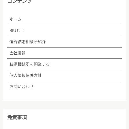
コンテンツ
力やデータベース作成などのために、委託先のサーバ
管理会社に預託することがあります。個人情報の取り
ホーム
扱いを委託する場合、個人情報の取り扱いに関する守
秘義務契約等を委託先と締結し､適切に管理・監督し
BIUとは
ます。なお、委託が予定される場合、あらかじめホー
ムページ等で告知します。
優秀結婚相談所紹介
会社情報
(5)法令等に基づく場合を除き、ご本人の同意なく第
三者への提供は行いません。
結婚相談所を開業する
個人情報保護方針
(6)個人情報保護の状況を定期的に確認、見直しを行
い、継続的に改善します。
お問い合わせ
■個人情報保護方針への内容についての問い合わせ先
株式会社BIU 苦情・相談窓口
免責事項
TEL：03-5348-3501