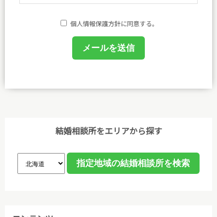
護方針を定め、方針に基づく規程、個人情報保護に関
する法令その他規範を遵守し、皆さまに安心と喜びを
個人情報保護方針に同意する。
提供してまいります。
(1)個人情報保護に関する規程を策定し、事務局及び
相談室において業務に携わるものがこれを遵守するよ
うに教育を行います。
(2)個人情報の取得、利用等の取扱いは、業務上必要
な範囲において、適法・公正な手段によって取得し、
利用目的を明確にし、目的外利用を行わないための措
結婚相談所をエリアから探す
置を講じ、その利用目的の達成に必要な範囲で利用し
ます。
(3)個人情報保護に関する諸法令､国が定める指針､そ
の他の規範､公序良俗を遵守します。
(4)ご本人から取得した個人情報について、データ入