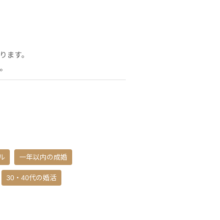
ります。
。
ル
一年以内の成婚
30・40代の婚活