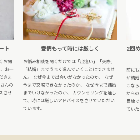
ート
愛情もって時には厳しく
2回
くお聞
お悩み相談を聞くだけでは「出逢い」「交際」
で、お一
「結婚」までうまく進んでいくことはできませ
前にも
だきま
ん。 なぜ今まで出会いがなかったのか、 なぜ
が結婚
員さんの
今まで交際できなかったのか、 なぜ今まで結婚
こなら
スさせ
までいけなかったのか、 カウンセリングを通し
からの
て、時には厳しいアドバイスをさせていただい
目線で
ています。
ていた