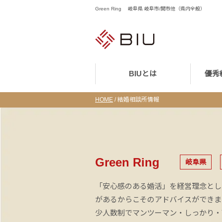
Green Ring 岐阜県 岐阜市/関市他（県内全般）
BIUとは
優秀
HOME
/
結婚相談所情報
Green Ring
岐阜県
「安心感のある婚活」を経営理念とし
があるからこそのアドバイスができます
少人数制でマンツーマン・しっかり・