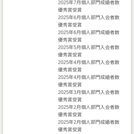
2025年7月個人部門成婚者数
優秀賞受賞
2025年6月個人部門入会者数
優秀賞受賞
2025年6月個人部門成婚者数
優秀賞受賞
2025年5月個人部門入会者数
優秀賞受賞
2025年4月個人部門入会者数
優秀賞受賞
2025年4月個人部門成婚者数
優秀賞受賞
2025年3月個人部門入会者数
優秀賞受賞
2025年2月個人部門入会者数
優秀賞受賞
2025年2月個人部門成婚者数
優秀賞受賞