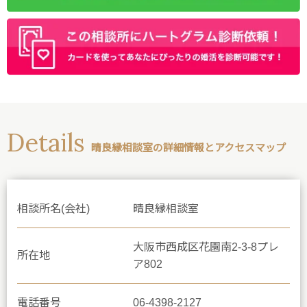
Details
晴良縁相談室の詳細情報とアクセスマップ
相談所名(会社)
晴良縁相談室
大阪市西成区花園南2-3-8プレ
所在地
ア802
電話番号
06-4398-2127