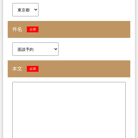
件名
必須
本文
必須