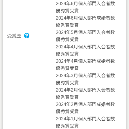
2024年6月個人部門入会者数
優秀賞受賞
2024年6月個人部門成婚者数
優秀賞受賞
2024年5月個人部門入会者数
受賞歴
優秀賞受賞
2024年4月個人部門入会者数
優秀賞受賞
2024年4月個人部門成婚者数
優秀賞受賞
2024年3月個人部門入会者数
優秀賞受賞
2024年2月個人部門入会者数
優秀賞受賞
2024年2月個人部門成婚者数
優秀賞受賞
2024年1月個人部門入会者数
優秀賞受賞