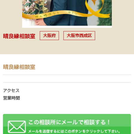
大阪府
大阪市西成区
晴良縁相談室
晴良縁相談室
アクセス
営業時間