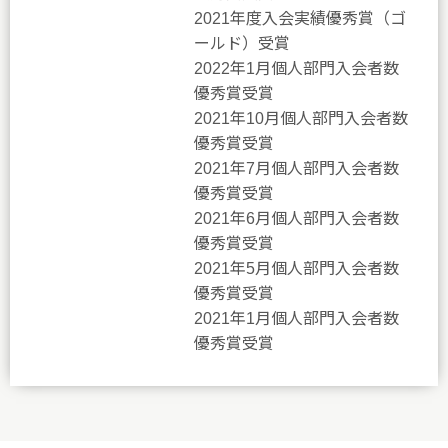
2021年度入会実績優秀賞（ゴ
ールド）受賞
2022年1月個人部門入会者数
優秀賞受賞
2021年10月個人部門入会者数
優秀賞受賞
2021年7月個人部門入会者数
優秀賞受賞
2021年6月個人部門入会者数
優秀賞受賞
2021年5月個人部門入会者数
優秀賞受賞
2021年1月個人部門入会者数
優秀賞受賞