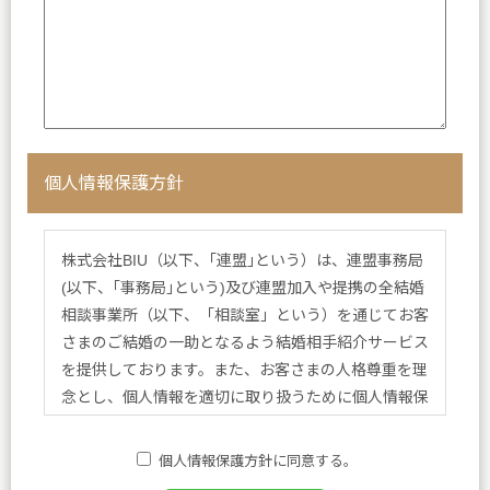
個人情報保護方針
株式会社BIU（以下、｢連盟｣という）は、連盟事務局
(以下、｢事務局｣という)及び連盟加入や提携の全結婚
相談事業所（以下、「相談室」という）を通じてお客
さまのご結婚の一助となるよう結婚相手紹介サービス
を提供しております。また、お客さまの人格尊重を理
念とし、個人情報を適切に取り扱うために個人情報保
護方針を定め、方針に基づく規程、個人情報保護に関
する法令その他規範を遵守し、皆さまに安心と喜びを
個人情報保護方針に同意する。
提供してまいります。