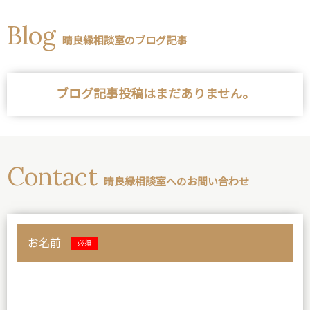
Blog
晴良縁相談室のブログ記事
ブログ記事投稿はまだありません。
Contact
晴良縁相談室へのお問い合わせ
お名前
必須