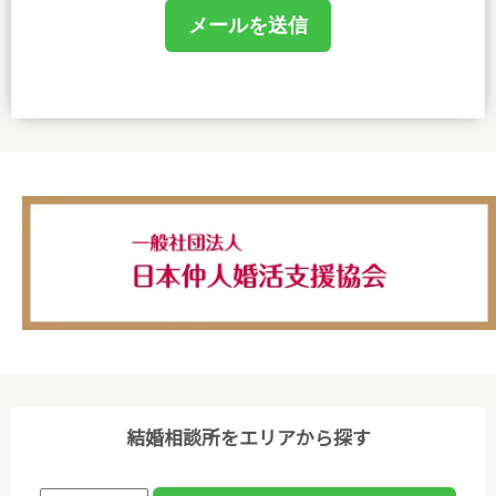
(1)個人情報保護に関する規程を策定し、事務局及び
相談室において業務に携わるものがこれを遵守するよ
うに教育を行います。
(2)個人情報の取得、利用等の取扱いは、業務上必要
な範囲において、適法・公正な手段によって取得し、
利用目的を明確にし、目的外利用を行わないための措
置を講じ、その利用目的の達成に必要な範囲で利用し
ます。
(3)個人情報保護に関する諸法令､国が定める指針､そ
の他の規範､公序良俗を遵守します。
(4)ご本人から取得した個人情報について、データ入
力やデータベース作成などのために、委託先のサーバ
結婚相談所をエリアから探す
管理会社に預託することがあります。個人情報の取り
扱いを委託する場合、個人情報の取り扱いに関する守