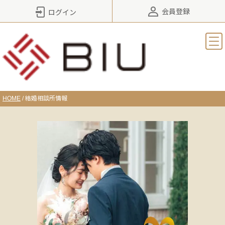
会員登録
ログイン
HOME
/
結婚相談所情報