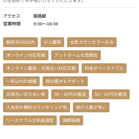
心を込めてお手伝いさせていただきます。
アクセス 姫路駅
営業時間 9:00〜18:00
駅徒歩5分以内
少人数制
女性カウンセラーのみ
オンライン対応可能
アットホームな雰囲気
オンライン面談・お見合い対応可能
料金がリーズナブル
一年以内の成婚
自分磨きもサポート
お見合い立ち合い有
30・40代の婚活
50・60代の婚活
入会前の無料カウンセリング有
紹介人数が多い
リーズナブルな料金設定
国際結婚