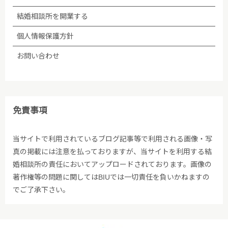
(5)法令等に基づく場合を除き、ご本人の同意なく第
三者への提供は行いません。
結婚相談所を開業する
個人情報保護方針
(6)個人情報保護の状況を定期的に確認、見直しを行
い、継続的に改善します。
お問い合わせ
■個人情報保護方針への内容についての問い合わせ先
株式会社BIU 苦情・相談窓口
免責事項
TEL：03-5348-3501
当サイトで利用されているブログ記事等で利用される画像・写
真の掲載には注意を払っておりますが、当サイトを利用する結
2005年04月01日制定
婚相談所の責任においてアップロードされております。画像の
著作権等の問題に関してはBIUでは一切責任を負いかねますの
2009年06月01日改訂
でご了承下さい。
2009年07月02日改訂