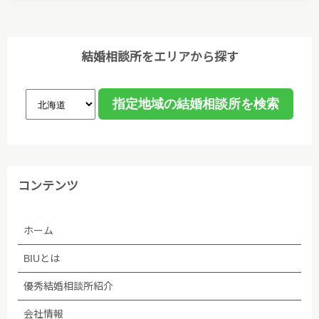
(2)個人情報の取得、利用等の取扱いは、業務上必要
な範囲において、適法・公正な手段によって取得し、
利用目的を明確にし、目的外利用を行わないための措
結婚相談所をエリアから探す
置を講じ、その利用目的の達成に必要な範囲で利用し
ます。
(3)個人情報保護に関する諸法令､国が定める指針､そ
の他の規範､公序良俗を遵守します。
(4)ご本人から取得した個人情報について、データ入
コンテンツ
力やデータベース作成などのために、委託先のサーバ
管理会社に預託することがあります。個人情報の取り
ホーム
扱いを委託する場合、個人情報の取り扱いに関する守
秘義務契約等を委託先と締結し､適切に管理・監督し
BIUとは
ます。なお、委託が予定される場合、あらかじめホー
ムページ等で告知します。
優秀結婚相談所紹介
会社情報