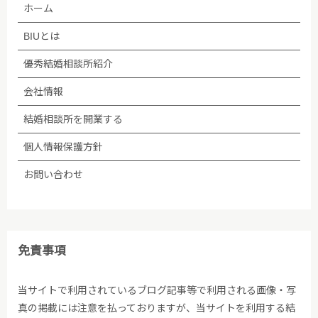
ホーム
扱いを委託する場合、個人情報の取り扱いに関する守
秘義務契約等を委託先と締結し､適切に管理・監督し
BIUとは
ます。なお、委託が予定される場合、あらかじめホー
ムページ等で告知します。
優秀結婚相談所紹介
会社情報
(5)法令等に基づく場合を除き、ご本人の同意なく第
三者への提供は行いません。
結婚相談所を開業する
個人情報保護方針
(6)個人情報保護の状況を定期的に確認、見直しを行
い、継続的に改善します。
お問い合わせ
■個人情報保護方針への内容についての問い合わせ先
株式会社BIU 苦情・相談窓口
免責事項
TEL：03-5348-3501
当サイトで利用されているブログ記事等で利用される画像・写
真の掲載には注意を払っておりますが、当サイトを利用する結
2005年04月01日制定