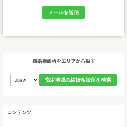
提供してまいります。
(1)個人情報保護に関する規程を策定し、事務局及び
相談室において業務に携わるものがこれを遵守するよ
うに教育を行います。
(2)個人情報の取得、利用等の取扱いは、業務上必要
な範囲において、適法・公正な手段によって取得し、
利用目的を明確にし、目的外利用を行わないための措
結婚相談所をエリアから探す
置を講じ、その利用目的の達成に必要な範囲で利用し
ます。
(3)個人情報保護に関する諸法令､国が定める指針､そ
の他の規範､公序良俗を遵守します。
(4)ご本人から取得した個人情報について、データ入
コンテンツ
力やデータベース作成などのために、委託先のサーバ
管理会社に預託することがあります。個人情報の取り