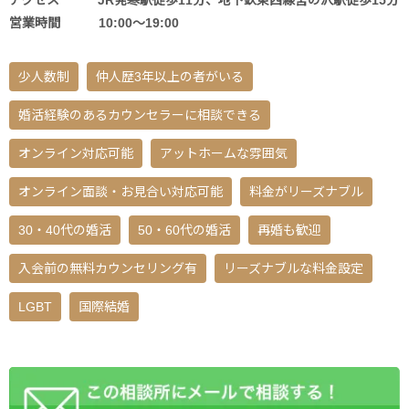
アクセス JR発寒駅徒歩11分、地下鉄東西線宮の沢駅徒歩15分
営業時間 10:00〜19:00
少人数制
仲人歴3年以上の者がいる
婚活経験のあるカウンセラーに相談できる
オンライン対応可能
アットホームな雰囲気
オンライン面談・お見合い対応可能
料金がリーズナブル
30・40代の婚活
50・60代の婚活
再婚も歓迎
入会前の無料カウンセリング有
リーズナブルな料金設定
LGBT
国際結婚