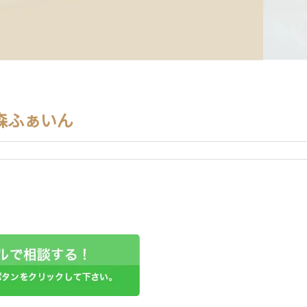
森ふぁいん