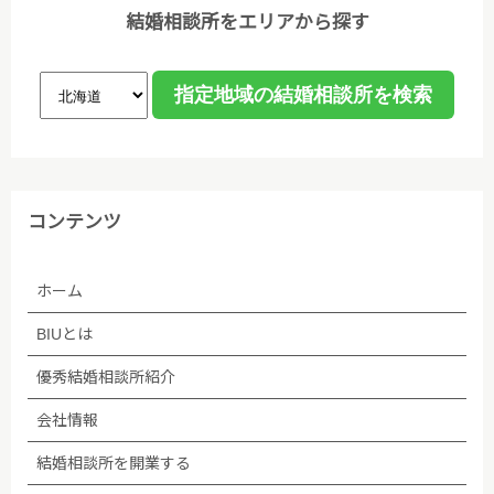
力やデータベース作成などのために、委託先のサーバ
結婚相談所をエリアから探す
管理会社に預託することがあります。個人情報の取り
扱いを委託する場合、個人情報の取り扱いに関する守
秘義務契約等を委託先と締結し､適切に管理・監督し
ます。なお、委託が予定される場合、あらかじめホー
ムページ等で告知します。
(5)法令等に基づく場合を除き、ご本人の同意なく第
コンテンツ
三者への提供は行いません。
ホーム
(6)個人情報保護の状況を定期的に確認、見直しを行
い、継続的に改善します。
BIUとは
■個人情報保護方針への内容についての問い合わせ先
優秀結婚相談所紹介
会社情報
株式会社BIU 苦情・相談窓口
結婚相談所を開業する
TEL：03-5348-3501