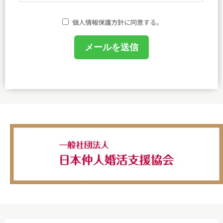
護方針を定め、方針に基づく規程、個人情報保護に関
する法令その他規範を遵守し、皆さまに安心と喜びを
個人情報保護方針に同意する。
提供してまいります。
(1)個人情報保護に関する規程を策定し、事務局及び
相談室において業務に携わるものがこれを遵守するよ
うに教育を行います。
(2)個人情報の取得、利用等の取扱いは、業務上必要
な範囲において、適法・公正な手段によって取得し、
利用目的を明確にし、目的外利用を行わないための措
置を講じ、その利用目的の達成に必要な範囲で利用し
ます。
(3)個人情報保護に関する諸法令､国が定める指針､そ
の他の規範､公序良俗を遵守します。
(4)ご本人から取得した個人情報について、データ入