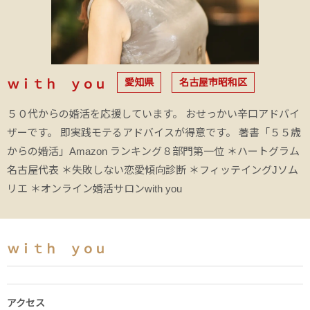
愛知県
名古屋市昭和区
ｗｉｔｈ ｙｏｕ
５０代からの婚活を応援しています。 おせっかい辛口アドバイ
ザーです。 即実践モテるアドバイスが得意です。 著書「５５歳
からの婚活」Amazon ランキング８部門第一位 ＊ハートグラム
名古屋代表 ＊失敗しない恋愛傾向診断 ＊フィッテイングJソム
リエ ＊オンライン婚活サロンwith you
ｗｉｔｈ ｙｏｕ
アクセス