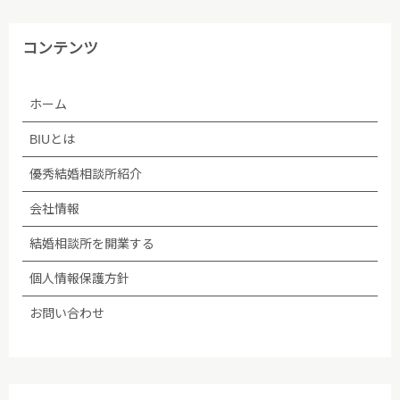
(4)ご本人から取得した個人情報について、データ入
コンテンツ
力やデータベース作成などのために、委託先のサーバ
管理会社に預託することがあります。個人情報の取り
ホーム
扱いを委託する場合、個人情報の取り扱いに関する守
秘義務契約等を委託先と締結し､適切に管理・監督し
BIUとは
ます。なお、委託が予定される場合、あらかじめホー
ムページ等で告知します。
優秀結婚相談所紹介
会社情報
(5)法令等に基づく場合を除き、ご本人の同意なく第
三者への提供は行いません。
結婚相談所を開業する
個人情報保護方針
(6)個人情報保護の状況を定期的に確認、見直しを行
い、継続的に改善します。
お問い合わせ
■個人情報保護方針への内容についての問い合わせ先
株式会社BIU 苦情・相談窓口