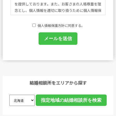
を提供しております。また、お客さまの人格尊重を理
念とし、個人情報を適切に取り扱うために個人情報保
護方針を定め、方針に基づく規程、個人情報保護に関
する法令その他規範を遵守し、皆さまに安心と喜びを
個人情報保護方針に同意する。
提供してまいります。
(1)個人情報保護に関する規程を策定し、事務局及び
相談室において業務に携わるものがこれを遵守するよ
うに教育を行います。
(2)個人情報の取得、利用等の取扱いは、業務上必要
な範囲において、適法・公正な手段によって取得し、
利用目的を明確にし、目的外利用を行わないための措
結婚相談所をエリアから探す
置を講じ、その利用目的の達成に必要な範囲で利用し
ます。
(3)個人情報保護に関する諸法令､国が定める指針､そ
の他の規範､公序良俗を遵守します。