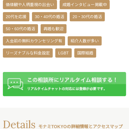
価値観や人柄重視の出会い
成婚インタビュー掲載中
20代を応援
30・40代の婚活
20・30代の婚活
50・60代の婚活
再婚も歓迎
入会前の無料カウンセリング有
紹介人数が多い
リーズナブルな料金設定
LGBT
国際結婚
Details
モナミTOKYOの詳細情報とアクセスマップ