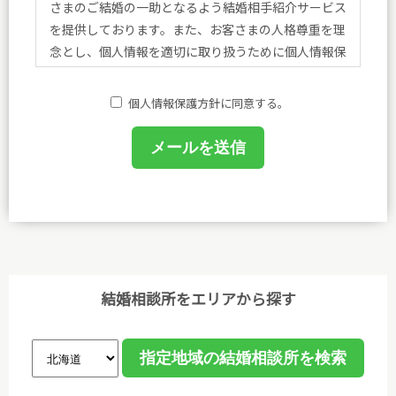
さまのご結婚の一助となるよう結婚相手紹介サービス
を提供しております。また、お客さまの人格尊重を理
念とし、個人情報を適切に取り扱うために個人情報保
護方針を定め、方針に基づく規程、個人情報保護に関
する法令その他規範を遵守し、皆さまに安心と喜びを
個人情報保護方針に同意する。
提供してまいります。
(1)個人情報保護に関する規程を策定し、事務局及び
相談室において業務に携わるものがこれを遵守するよ
うに教育を行います。
(2)個人情報の取得、利用等の取扱いは、業務上必要
な範囲において、適法・公正な手段によって取得し、
利用目的を明確にし、目的外利用を行わないための措
結婚相談所をエリアから探す
置を講じ、その利用目的の達成に必要な範囲で利用し
ます。
(3)個人情報保護に関する諸法令､国が定める指針､そ