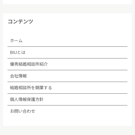
の他の規範､公序良俗を遵守します。
(4)ご本人から取得した個人情報について、データ入
コンテンツ
力やデータベース作成などのために、委託先のサーバ
管理会社に預託することがあります。個人情報の取り
ホーム
扱いを委託する場合、個人情報の取り扱いに関する守
秘義務契約等を委託先と締結し､適切に管理・監督し
BIUとは
ます。なお、委託が予定される場合、あらかじめホー
ムページ等で告知します。
優秀結婚相談所紹介
会社情報
(5)法令等に基づく場合を除き、ご本人の同意なく第
三者への提供は行いません。
結婚相談所を開業する
個人情報保護方針
(6)個人情報保護の状況を定期的に確認、見直しを行
い、継続的に改善します。
お問い合わせ
■個人情報保護方針への内容についての問い合わせ先