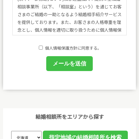
相談事業所（以下、「相談室」という）を通じてお客
さまのご結婚の一助となるよう結婚相手紹介サービス
を提供しております。また、お客さまの人格尊重を理
念とし、個人情報を適切に取り扱うために個人情報保
護方針を定め、方針に基づく規程、個人情報保護に関
する法令その他規範を遵守し、皆さまに安心と喜びを
個人情報保護方針に同意する。
提供してまいります。
(1)個人情報保護に関する規程を策定し、事務局及び
相談室において業務に携わるものがこれを遵守するよ
うに教育を行います。
(2)個人情報の取得、利用等の取扱いは、業務上必要
な範囲において、適法・公正な手段によって取得し、
利用目的を明確にし、目的外利用を行わないための措
結婚相談所をエリアから探す
置を講じ、その利用目的の達成に必要な範囲で利用し
ます。