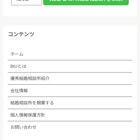
(3)個人情報保護に関する諸法令､国が定める指針､そ
の他の規範､公序良俗を遵守します。
(4)ご本人から取得した個人情報について、データ入
コンテンツ
力やデータベース作成などのために、委託先のサーバ
管理会社に預託することがあります。個人情報の取り
ホーム
扱いを委託する場合、個人情報の取り扱いに関する守
秘義務契約等を委託先と締結し､適切に管理・監督し
BIUとは
ます。なお、委託が予定される場合、あらかじめホー
ムページ等で告知します。
優秀結婚相談所紹介
会社情報
(5)法令等に基づく場合を除き、ご本人の同意なく第
三者への提供は行いません。
結婚相談所を開業する
個人情報保護方針
(6)個人情報保護の状況を定期的に確認、見直しを行
い、継続的に改善します。
お問い合わせ