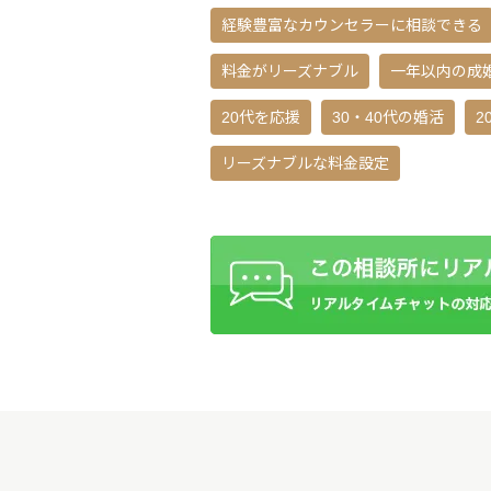
経験豊富なカウンセラーに相談できる
料金がリーズナブル
一年以内の成
20代を応援
30・40代の婚活
2
リーズナブルな料金設定