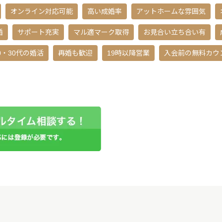
オンライン対応可能
高い成婚率
アットホームな雰囲気
婚
サポート充実
マル適マーク取得
お見合い立ち合い有
0・30代の婚活
再婚も歓迎
19時以降営業
入会前の無料カウ