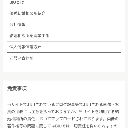
BIUとは
ます。なお、委託が予定される場合、あらかじめホー
ムページ等で告知します。
優秀結婚相談所紹介
会社情報
(5)法令等に基づく場合を除き、ご本人の同意なく第
三者への提供は行いません。
結婚相談所を開業する
個人情報保護方針
(6)個人情報保護の状況を定期的に確認、見直しを行
い、継続的に改善します。
お問い合わせ
■個人情報保護方針への内容についての問い合わせ先
株式会社BIU 苦情・相談窓口
免責事項
TEL：03-5348-3501
当サイトで利用されているブログ記事等で利用される画像・写
真の掲載には注意を払っておりますが、当サイトを利用する結
2005年04月01日制定
婚相談所の責任においてアップロードされております。画像の
著作権等の問題に関してはBIUでは一切責任を負いかねますの
2009年06月01日改訂