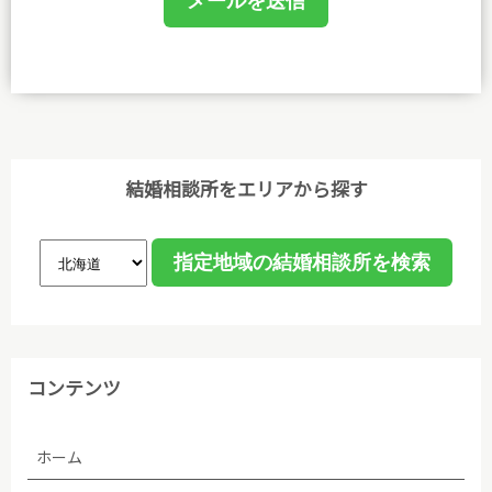
(1)個人情報保護に関する規程を策定し、事務局及び
相談室において業務に携わるものがこれを遵守するよ
うに教育を行います。
(2)個人情報の取得、利用等の取扱いは、業務上必要
な範囲において、適法・公正な手段によって取得し、
利用目的を明確にし、目的外利用を行わないための措
結婚相談所をエリアから探す
置を講じ、その利用目的の達成に必要な範囲で利用し
ます。
(3)個人情報保護に関する諸法令､国が定める指針､そ
の他の規範､公序良俗を遵守します。
(4)ご本人から取得した個人情報について、データ入
コンテンツ
力やデータベース作成などのために、委託先のサーバ
管理会社に預託することがあります。個人情報の取り
ホーム
扱いを委託する場合、個人情報の取り扱いに関する守
秘義務契約等を委託先と締結し､適切に管理・監督し