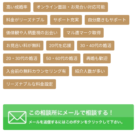
高い成婚率
オンライン面談・お見合い対応可能
料金がリーズナブル
サポート充実
自分磨きもサポート
価値観や人柄重視の出会い
マル適マーク取得
お見合い料が無料
20代を応援
30・40代の婚活
20・30代の婚活
50・60代の婚活
再婚も歓迎
入会前の無料カウンセリング有
紹介人数が多い
リーズナブルな料金設定