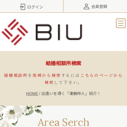
会員登録
ログイン
結婚相談所検索
結婚相談所
を
地域から検索
するには
こちらのページから
検索
して下さい。
HOME
/
出逢いを導く「凄腕仲人」紹介！
Area Serch