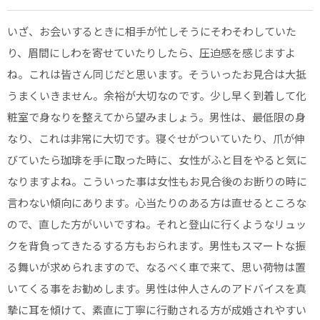
いざ、お会いするときに相手が忙しそうにそわそわしていた
り、眉間にしわを寄せていたりしたら、圧迫感を感じますよ
ね。これは皆さん同じだと思います。そういったお見合は大抵
うまくいきません。余裕が大切なのです。少し早く到着して化
粧室で身なりを整えてから望みましょう。男性は、最低限の身
なり、これは非常に大切です。寝ぐせがついていたり、爪が伸
びていたら珈琲を手に取った時に、女性がふと目をやると気に
なりますよね。こういった事は女性もお見合後のお断りの時に
言わない傾向にあります。心当たりのある方は直せるところな
ので、直した方がいいですね。それと登山に行くようなリュッ
クを背負ってきたるする方もおられます。男性もスマートな振
る舞いが求められますので、なるべく車で来て、思い荷物は置
いてくる事をお勧めします。男性は仲人さんのアドバイスを真
摯に耳を傾けて、素直に丁寧に行動される方が成婚されやすい