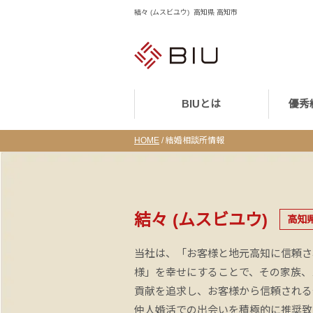
結々 (ムスビユウ) 高知県 高知市
BIUとは
優秀
HOME
/
結婚相談所情報
結々 (ムスビユウ)
高知
当社は、「お客様と地元高知に信頼さ
様」を幸せにすることで、その家族、
貢献を追求し、お客様から信頼される
仲人婚活での出会いを積極的に推奨致