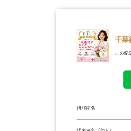
千葉
この記
相談所名
代表者名（仲人）