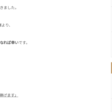
きました。
様より、
なれば幸い
です。
捧げます」