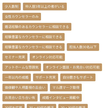
少人数制
仲人歴3年以上の者がいる
女性カウンセラーのみ
婚活経験のあるカウンセラーに相談できる
経験豊富なカウンセラーに相談できる
経験豊富なカウンセラーに相談できる
担当人数30名以下
セミナー充実
オンライン対応可能
アットホームな雰囲気
オンライン面談・お見合い対応可能
一年以内の成婚
サポート充実
自分磨きもサポート
価値観や人柄重視の出会い
マル適マーク取得
お見合い立ち合い有
成婚インタビュー掲載中
20代を応援
30・40代の婚活
20・30代の婚活