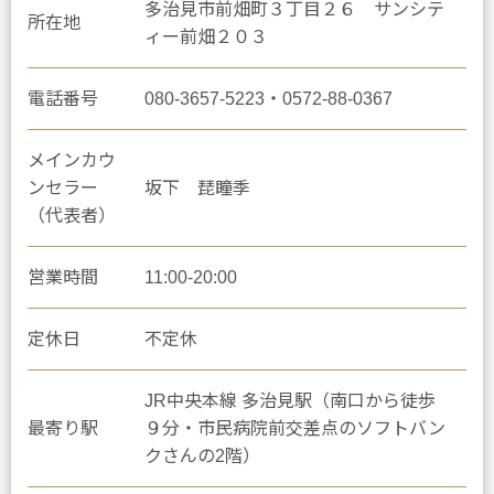
多治見市前畑町３丁目２６ サンシテ
所在地
ィー前畑２０３
電話番号
080-3657-5223・0572-88-0367
メインカウ
ンセラー
坂下 琵瞳季
（代表者）
営業時間
11:00-20:00
定休日
不定休
JR中央本線 多治見駅（南口から徒歩
最寄り駅
９分・市民病院前交差点のソフトバン
クさんの2階）