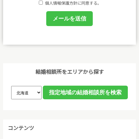
する法令その他規範を遵守し、皆さまに安心と喜びを
個人情報保護方針に同意する。
提供してまいります。
(1)個人情報保護に関する規程を策定し、事務局及び
相談室において業務に携わるものがこれを遵守するよ
うに教育を行います。
(2)個人情報の取得、利用等の取扱いは、業務上必要
な範囲において、適法・公正な手段によって取得し、
利用目的を明確にし、目的外利用を行わないための措
結婚相談所をエリアから探す
置を講じ、その利用目的の達成に必要な範囲で利用し
ます。
(3)個人情報保護に関する諸法令､国が定める指針､そ
の他の規範､公序良俗を遵守します。
(4)ご本人から取得した個人情報について、データ入
コンテンツ
力やデータベース作成などのために、委託先のサーバ