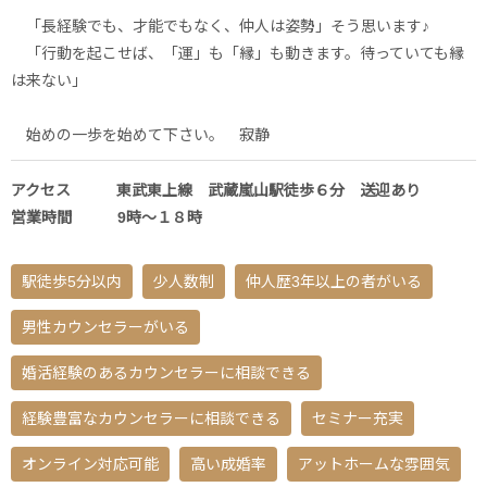
「長経験でも、才能でもなく、仲人は姿勢」そう思います♪
「行動を起こせば、「運」も「縁」も動きます。待っていても縁
は来ない」
始めの一歩を始めて下さい。 寂静
アクセス 東武東上線 武蔵嵐山駅徒歩６分 送迎あり
営業時間 9時～１８時
駅徒歩5分以内
少人数制
仲人歴3年以上の者がいる
男性カウンセラーがいる
婚活経験のあるカウンセラーに相談できる
経験豊富なカウンセラーに相談できる
セミナー充実
オンライン対応可能
高い成婚率
アットホームな雰囲気