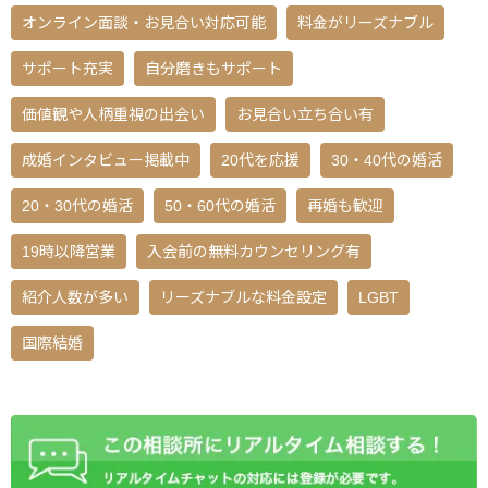
オンライン面談・お見合い対応可能
料金がリーズナブル
サポート充実
自分磨きもサポート
価値観や人柄重視の出会い
お見合い立ち合い有
成婚インタビュー掲載中
20代を応援
30・40代の婚活
20・30代の婚活
50・60代の婚活
再婚も歓迎
19時以降営業
入会前の無料カウンセリング有
紹介人数が多い
リーズナブルな料金設定
LGBT
国際結婚