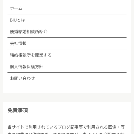
管理会社に預託することがあります。個人情報の取り
ホーム
扱いを委託する場合、個人情報の取り扱いに関する守
秘義務契約等を委託先と締結し､適切に管理・監督し
BIUとは
ます。なお、委託が予定される場合、あらかじめホー
ムページ等で告知します。
優秀結婚相談所紹介
会社情報
(5)法令等に基づく場合を除き、ご本人の同意なく第
三者への提供は行いません。
結婚相談所を開業する
個人情報保護方針
(6)個人情報保護の状況を定期的に確認、見直しを行
い、継続的に改善します。
お問い合わせ
■個人情報保護方針への内容についての問い合わせ先
株式会社BIU 苦情・相談窓口
免責事項
TEL：03-5348-3501
当サイトで利用されているブログ記事等で利用される画像・写