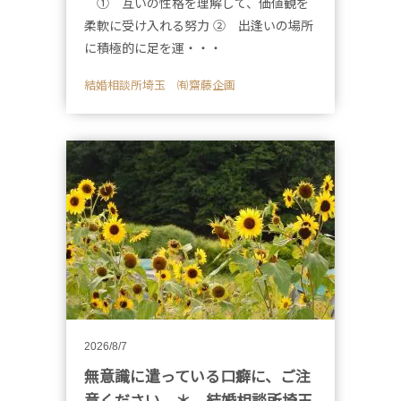
① 互いの性格を理解して、価値観を
柔軟に受け入れる努力 ② 出逢いの場所
に積極的に足を運・・・
結婚相談所埼玉 ㈲齋藤企画
2026/8/7
無意識に遣っている口癖に、ご注