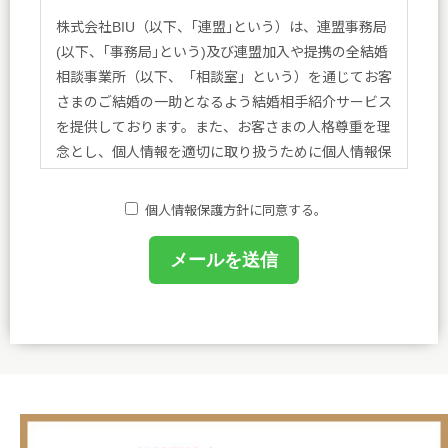
株式会社BIU（以下、｢連盟｣という）は、連盟事務局
(以下、｢事務局｣という)及び連盟加入や提携の全結婚
相談事業所（以下、「相談室」という）を通じてお客
さまのご結婚の一助となるよう結婚相手紹介サービス
を提供しております。また、お客さまの人格尊重を理
念とし、個人情報を適切に取り扱うために個人情報保
護方針を定め、方針に基づく規程、個人情報保護に関
する法令その他規範を遵守し、皆さまに安心と喜びを
個人情報保護方針に同意する。
提供してまいります。
(1)個人情報保護に関する規程を策定し、事務局及び
相談室において業務に携わるものがこれを遵守するよ
うに教育を行います。
(2)個人情報の取得、利用等の取扱いは、業務上必要
な範囲において、適法・公正な手段によって取得し、
利用目的を明確にし、目的外利用を行わないための措