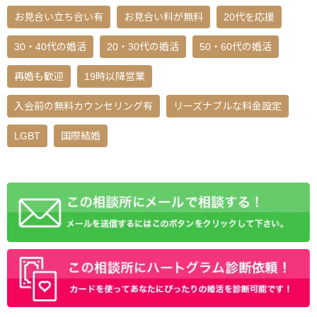
お見合い立ち合い有
お見合い料が無料
20代を応援
30・40代の婚活
20・30代の婚活
50・60代の婚活
再婚も歓迎
19時以降営業
入会前の無料カウンセリング有
リーズナブルな料金設定
LGBT
国際結婚