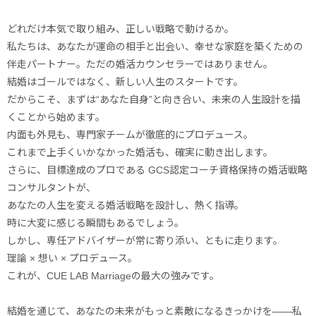
どれだけ本気で取り組み、正しい戦略で動けるか。
私たちは、あなたが運命の相手と出会い、幸せな家庭を築くための
伴走パートナー。ただの婚活カウンセラーではありません。
結婚はゴールではなく、新しい人生のスタートです。
だからこそ、まずは“あなた自身”と向き合い、未来の人生設計を描
くことから始めます。
内面も外見も、専門家チームが徹底的にプロデュース。
これまで上手くいかなかった婚活も、確実に動き出します。
さらに、目標達成のプロである GCS認定コーチ資格保持の婚活戦略
コンサルタントが、
あなたの人生を変える婚活戦略を設計し、熱く指導。
時に大変に感じる瞬間もあるでしょう。
しかし、専任アドバイザーが常に寄り添い、ともに走ります。
理論 × 想い × プロデュース。
これが、CUE LAB Marriageの最大の強みです。
結婚を通じて、あなたの未来がもっと素敵になるきっかけを――私