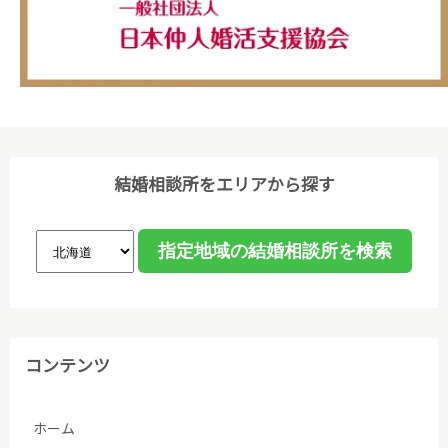
置を講じ、その利用目的の達成に必要な範囲で利用し
ます。
(3)個人情報保護に関する諸法令､国が定める指針､そ
の他の規範､公序良俗を遵守します。
(4)ご本人から取得した個人情報について、データ入
力やデータベース作成などのために、委託先のサーバ
結婚相談所をエリアから探す
管理会社に預託することがあります。個人情報の取り
扱いを委託する場合、個人情報の取り扱いに関する守
秘義務契約等を委託先と締結し､適切に管理・監督し
ます。なお、委託が予定される場合、あらかじめホー
ムページ等で告知します。
(5)法令等に基づく場合を除き、ご本人の同意なく第
コンテンツ
三者への提供は行いません。
ホーム
(6)個人情報保護の状況を定期的に確認、見直しを行