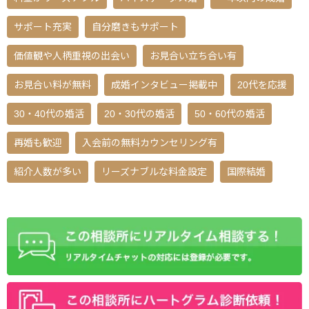
サポート充実
自分磨きもサポート
価値観や人柄重視の出会い
お見合い立ち合い有
お見合い料が無料
成婚インタビュー掲載中
20代を応援
30・40代の婚活
20・30代の婚活
50・60代の婚活
再婚も歓迎
入会前の無料カウンセリング有
紹介人数が多い
リーズナブルな料金設定
国際結婚