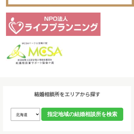
(3)個人情報保護に関する諸法令､国が定める指針､そ
の他の規範､公序良俗を遵守します。
(4)ご本人から取得した個人情報について、データ入
力やデータベース作成などのために、委託先のサーバ
管理会社に預託することがあります。個人情報の取り
扱いを委託する場合、個人情報の取り扱いに関する守
秘義務契約等を委託先と締結し､適切に管理・監督し
ます。なお、委託が予定される場合、あらかじめホー
ムページ等で告知します。
(5)法令等に基づく場合を除き、ご本人の同意なく第
三者への提供は行いません。
結婚相談所をエリアから探す
(6)個人情報保護の状況を定期的に確認、見直しを行
い、継続的に改善します。
■個人情報保護方針への内容についての問い合わせ先