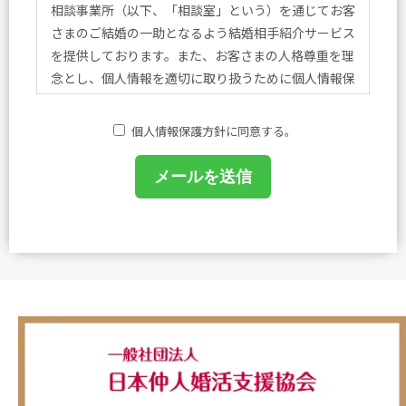
相談事業所（以下、「相談室」という）を通じてお客
さまのご結婚の一助となるよう結婚相手紹介サービス
を提供しております。また、お客さまの人格尊重を理
念とし、個人情報を適切に取り扱うために個人情報保
護方針を定め、方針に基づく規程、個人情報保護に関
する法令その他規範を遵守し、皆さまに安心と喜びを
個人情報保護方針に同意する。
提供してまいります。
(1)個人情報保護に関する規程を策定し、事務局及び
相談室において業務に携わるものがこれを遵守するよ
うに教育を行います。
(2)個人情報の取得、利用等の取扱いは、業務上必要
な範囲において、適法・公正な手段によって取得し、
利用目的を明確にし、目的外利用を行わないための措
置を講じ、その利用目的の達成に必要な範囲で利用し
ます。