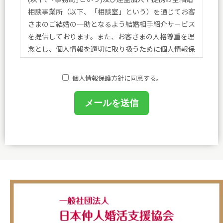
相談事業所（以下、「相談室」という）を通じてお客
さまのご結婚の一助となるよう結婚相手紹介サービス
を提供しております。また、お客さまの人格尊重を理
念とし、個人情報を適切に取り扱うために個人情報保
護方針を定め、方針に基づく規程、個人情報保護に関
する法令その他規範を遵守し、皆さまに安心と喜びを
個人情報保護方針に同意する。
提供してまいります。
(1)個人情報保護に関する規程を策定し、事務局及び
相談室において業務に携わるものがこれを遵守するよ
うに教育を行います。
(2)個人情報の取得、利用等の取扱いは、業務上必要
な範囲において、適法・公正な手段によって取得し、
利用目的を明確にし、目的外利用を行わないための措
置を講じ、その利用目的の達成に必要な範囲で利用し
ます。