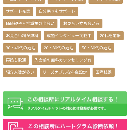
サポート充実
自分磨きもサポート
価値観や人柄重視の出会い
お見合い立ち合い有
お見合い料が無料
成婚インタビュー掲載中
20代を応援
30・40代の婚活
20・30代の婚活
50・60代の婚活
再婚も歓迎
入会前の無料カウンセリング有
紹介人数が多い
リーズナブルな料金設定
国際結婚