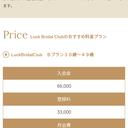
ます。
Price
Luck Bridal Clubのおすすめ料金プラン
LuckBridalClub Ｂプラン３０歳～４９歳
入会金
66,000
登録料
33,000
月会費