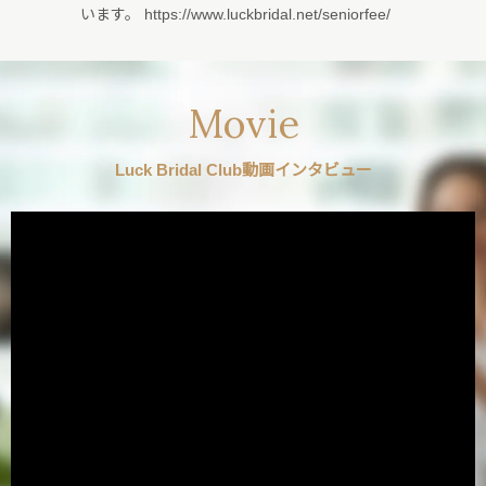
います。 https://www.luckbridal.net/seniorfee/
Movie
Luck Bridal Club動画インタビュー