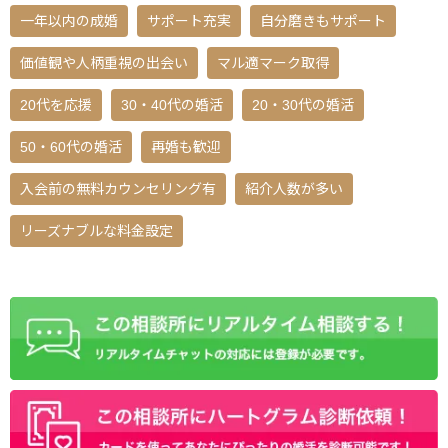
一年以内の成婚
サポート充実
自分磨きもサポート
価値観や人柄重視の出会い
マル適マーク取得
20代を応援
30・40代の婚活
20・30代の婚活
50・60代の婚活
再婚も歓迎
入会前の無料カウンセリング有
紹介人数が多い
リーズナブルな料金設定