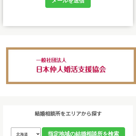
(1)個人情報保護に関する規程を策定し、事務局及び
相談室において業務に携わるものがこれを遵守するよ
うに教育を行います。
(2)個人情報の取得、利用等の取扱いは、業務上必要
な範囲において、適法・公正な手段によって取得し、
利用目的を明確にし、目的外利用を行わないための措
置を講じ、その利用目的の達成に必要な範囲で利用し
ます。
(3)個人情報保護に関する諸法令､国が定める指針､そ
の他の規範､公序良俗を遵守します。
(4)ご本人から取得した個人情報について、データ入
力やデータベース作成などのために、委託先のサーバ
結婚相談所をエリアから探す
管理会社に預託することがあります。個人情報の取り
扱いを委託する場合、個人情報の取り扱いに関する守
秘義務契約等を委託先と締結し､適切に管理・監督し