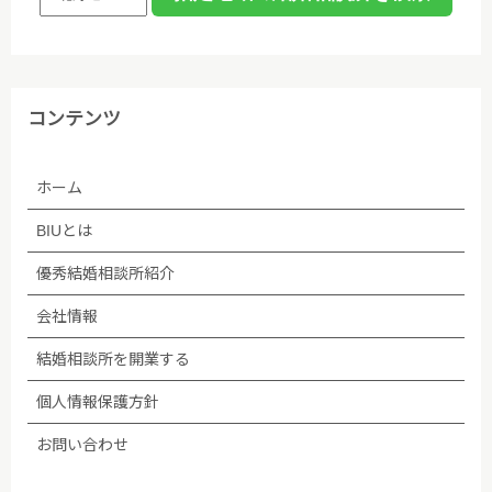
ます。なお、委託が予定される場合、あらかじめホー
ムページ等で告知します。
(5)法令等に基づく場合を除き、ご本人の同意なく第
コンテンツ
三者への提供は行いません。
ホーム
(6)個人情報保護の状況を定期的に確認、見直しを行
い、継続的に改善します。
BIUとは
■個人情報保護方針への内容についての問い合わせ先
優秀結婚相談所紹介
会社情報
株式会社BIU 苦情・相談窓口
結婚相談所を開業する
TEL：03-5348-3501
個人情報保護方針
2005年04月01日制定
お問い合わせ
2009年06月01日改訂