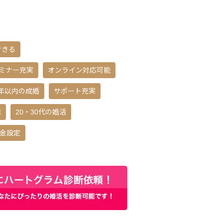
できる
ミナー充実
オンライン対応可能
年以内の成婚
サポート充実
活
20・30代の婚活
金設定