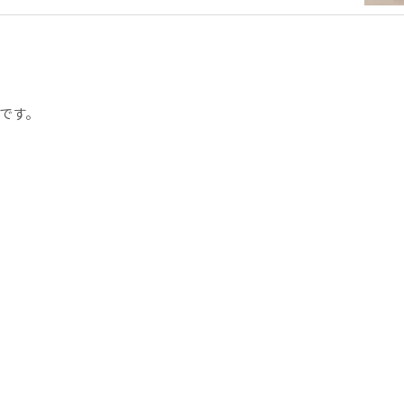
、
です。