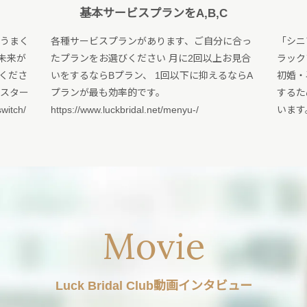
基本サービスプランをA,B,C
でうまく
各種サービスプランがあります、ご自分に合っ
「シニ
未来が
たプランをお選びください 月に2回以上お見合
ラック
くださ
いをするならBプラン、 1回以下に抑えるならA
初婚・
にスター
プランが最も効率的です。
するた
witch/
https://www.luckbridal.net/menyu-/
います。 h
Movie
Luck Bridal Club動画インタビュー