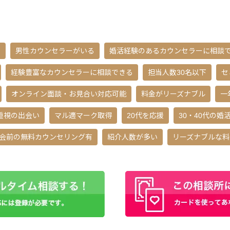
る
男性カウンセラーがいる
婚活経験のあるカウンセラーに相談
経験豊富なカウンセラーに相談できる
担当人数30名以下
セ
オンライン面談・お見合い対応可能
料金がリーズナブル
一
重視の出会い
マル適マーク取得
20代を応援
30・40代の婚
会前の無料カウンセリング有
紹介人数が多い
リーズナブルな料