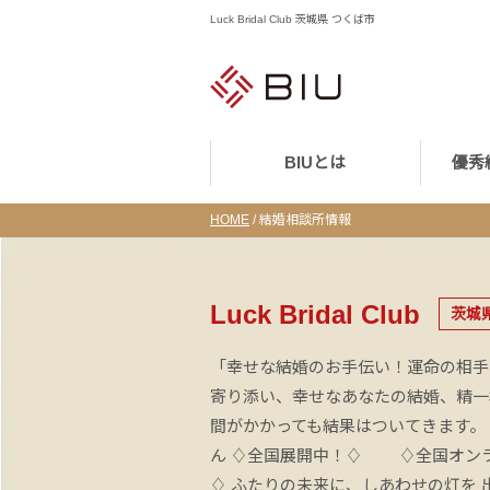
Luck Bridal Club 茨城県 つくば市
BIUとは
優秀
HOME
/
結婚相談所情報
Luck Bridal Club
茨城
「幸せな結婚のお手伝い！運命の相手
寄り添い、幸せなあなたの結婚、精一
間がかかっても結果はついてきます。
ん ♢全国展開中！♢ ♢全国オンラ
♢ ふたりの未来に、しあわせの灯を 