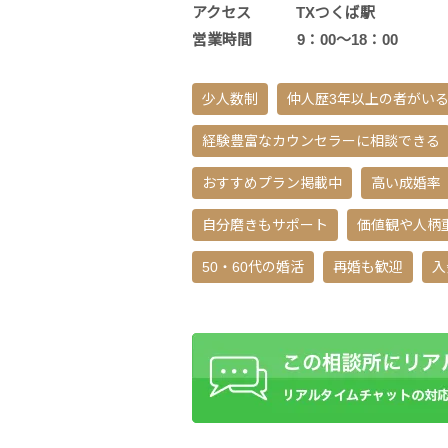
アクセス TXつくば駅
営業時間 9：00～18：00
少人数制
仲人歴3年以上の者がい
経験豊富なカウンセラーに相談できる
おすすめプラン掲載中
高い成婚率
自分磨きもサポート
価値観や人柄
50・60代の婚活
再婚も歓迎
入