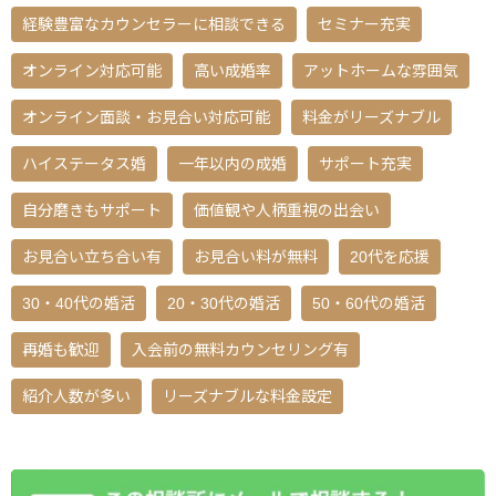
経験豊富なカウンセラーに相談できる
セミナー充実
オンライン対応可能
高い成婚率
アットホームな雰囲気
オンライン面談・お見合い対応可能
料金がリーズナブル
ハイステータス婚
一年以内の成婚
サポート充実
自分磨きもサポート
価値観や人柄重視の出会い
お見合い立ち合い有
お見合い料が無料
20代を応援
30・40代の婚活
20・30代の婚活
50・60代の婚活
再婚も歓迎
入会前の無料カウンセリング有
紹介人数が多い
リーズナブルな料金設定