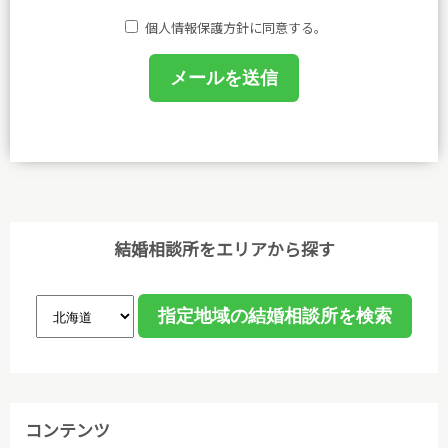
する法令その他規範を遵守し、皆さまに安心と喜びを
個人情報保護方針に同意する。
提供してまいります。
(1)個人情報保護に関する規程を策定し、事務局及び
相談室において業務に携わるものがこれを遵守するよ
うに教育を行います。
(2)個人情報の取得、利用等の取扱いは、業務上必要
な範囲において、適法・公正な手段によって取得し、
利用目的を明確にし、目的外利用を行わないための措
結婚相談所をエリアから探す
置を講じ、その利用目的の達成に必要な範囲で利用し
ます。
(3)個人情報保護に関する諸法令､国が定める指針､そ
の他の規範､公序良俗を遵守します。
(4)ご本人から取得した個人情報について、データ入
コンテンツ
力やデータベース作成などのために、委託先のサーバ