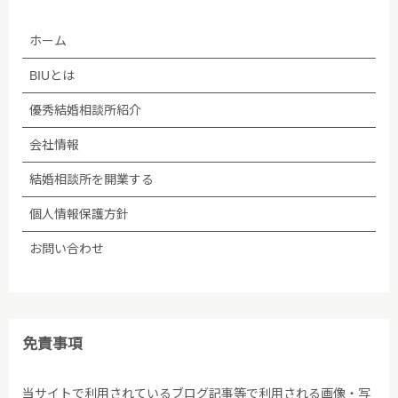
管理会社に預託することがあります。個人情報の取り
ホーム
扱いを委託する場合、個人情報の取り扱いに関する守
秘義務契約等を委託先と締結し､適切に管理・監督し
BIUとは
ます。なお、委託が予定される場合、あらかじめホー
ムページ等で告知します。
優秀結婚相談所紹介
会社情報
(5)法令等に基づく場合を除き、ご本人の同意なく第
三者への提供は行いません。
結婚相談所を開業する
個人情報保護方針
(6)個人情報保護の状況を定期的に確認、見直しを行
い、継続的に改善します。
お問い合わせ
■個人情報保護方針への内容についての問い合わせ先
株式会社BIU 苦情・相談窓口
免責事項
TEL：03-5348-3501
当サイトで利用されているブログ記事等で利用される画像・写