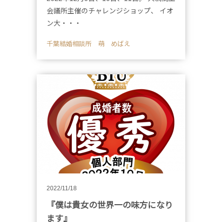
会議所主催のチャレンジショップ、 イオ
ン大・・・
千葉結婚相談所 萌 めばえ
2022/11/18
『僕は貴女の世界一の味方になり
ます』