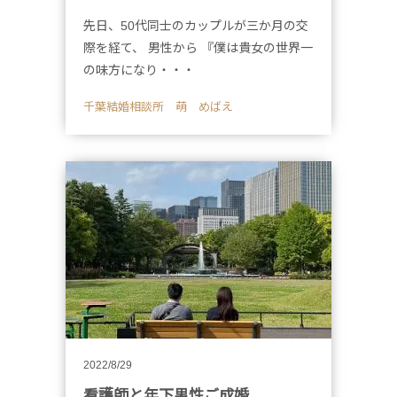
先日、50代同士のカップルが三か月の交
際を経て、 男性から 『僕は貴女の世界一
の味方になり・・・
千葉結婚相談所 萌 めばえ
2022/8/29
看護師と年下男性ご成婚