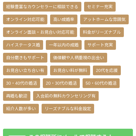
経験豊富なカウンセラーに相談できる
セミナー充実
オンライン対応可能
高い成婚率
アットホームな雰囲気
オンライン面談・お見合い対応可能
料金がリーズナブル
ハイステータス婚
一年以内の成婚
サポート充実
自分磨きもサポート
価値観や人柄重視の出会い
お見合い立ち合い有
お見合い料が無料
20代を応援
30・40代の婚活
20・30代の婚活
50・60代の婚活
再婚も歓迎
入会前の無料カウンセリング有
紹介人数が多い
リーズナブルな料金設定