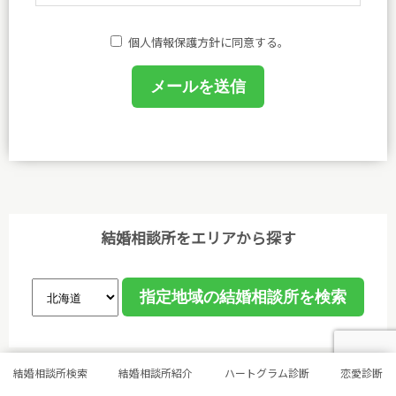
護方針を定め、方針に基づく規程、個人情報保護に関
する法令その他規範を遵守し、皆さまに安心と喜びを
個人情報保護方針に同意する。
提供してまいります。
(1)個人情報保護に関する規程を策定し、事務局及び
相談室において業務に携わるものがこれを遵守するよ
うに教育を行います。
(2)個人情報の取得、利用等の取扱いは、業務上必要
な範囲において、適法・公正な手段によって取得し、
利用目的を明確にし、目的外利用を行わないための措
結婚相談所をエリアから探す
置を講じ、その利用目的の達成に必要な範囲で利用し
ます。
(3)個人情報保護に関する諸法令､国が定める指針､そ
の他の規範､公序良俗を遵守します。
結婚相談所検索
結婚相談所紹介
ハートグラム診断
恋愛診断
(4)ご本人から取得した個人情報について、データ入