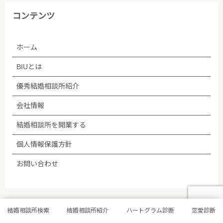
(5)法令等に基づく場合を除き、ご本人の同意なく第
コンテンツ
三者への提供は行いません。
ホーム
(6)個人情報保護の状況を定期的に確認、見直しを行
い、継続的に改善します。
BIUとは
■個人情報保護方針への内容についての問い合わせ先
優秀結婚相談所紹介
会社情報
株式会社BIU 苦情・相談窓口
結婚相談所を開業する
TEL：03-5348-3501
個人情報保護方針
2005年04月01日制定
お問い合わせ
2009年06月01日改訂
2009年07月02日改訂
結婚相談所検索
結婚相談所紹介
ハートグラム診断
恋愛診断
免責事項