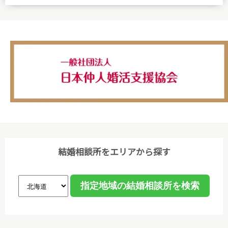
(2)個人情報の取得、利用等の取扱いは、業務上必要
な範囲において、適法・公正な手段によって取得し、
利用目的を明確にし、目的外利用を行わないための措
置を講じ、その利用目的の達成に必要な範囲で利用し
ます。
(3)個人情報保護に関する諸法令､国が定める指針､そ
の他の規範､公序良俗を遵守します。
(4)ご本人から取得した個人情報について、データ入
力やデータベース作成などのために、委託先のサーバ
結婚相談所をエリアから探す
管理会社に預託することがあります。個人情報の取り
扱いを委託する場合、個人情報の取り扱いに関する守
秘義務契約等を委託先と締結し､適切に管理・監督し
ます。なお、委託が予定される場合、あらかじめホー
ムページ等で告知します。