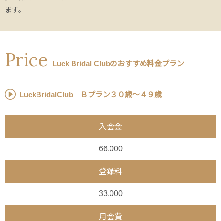
ます。
Price
Luck Bridal Clubのおすすめ料金プラン
LuckBridalClub Ｂプラン３０歳～４９歳
入会金
66,000
登録料
33,000
月会費