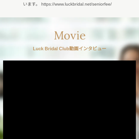
います。 https://www.luckbridal.net/seniorfee/
Movie
Luck Bridal Club動画インタビュー