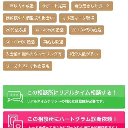
一年以内の成婚
サポート充実
自分磨きもサポート
価値観や人柄重視の出会い
マル適マーク取得
20代を応援
30・40代の婚活
20・30代の婚活
50・60代の婚活
再婚も歓迎
入会前の無料カウンセリング有
紹介人数が多い
リーズナブルな料金設定