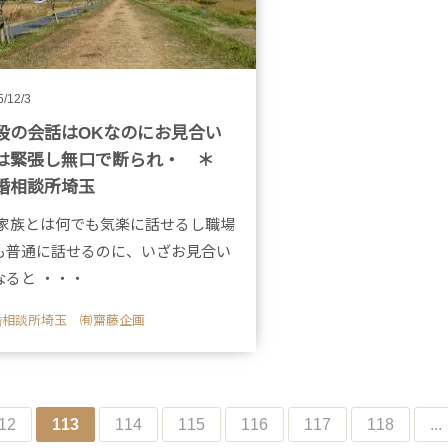
5/12/3
段の会話はOKなのにお見合い
は緊張し無口で断られ・ ＊
婚相談所埼玉
族とは何でも気楽に話せるし職場
も普通に話せるのに、いざお見合い
なると ・・・
婚相談所埼玉 ㈲齋藤企画
12
113
114
115
116
117
118
...