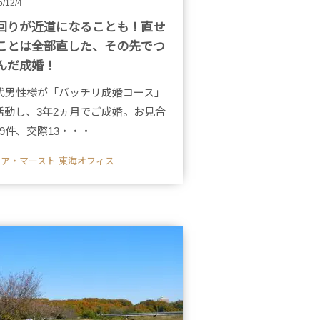
5/12/4
回りが近道になることも！直せ
ことは全部直した、その先でつ
んだ成婚！
0代男性様が「バッチリ成婚コース」
活動し、3年2ヵ月でご成婚。お見合
49件、交際13・・・
クア・マースト 東海オフィス