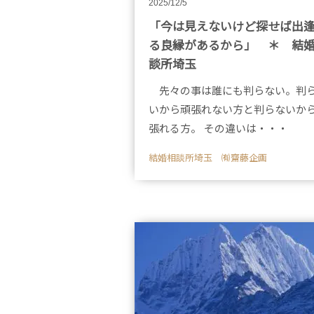
2025/12/5
「今は見えないけど探せば出
る良縁があるから」 ＊ 結
談所埼玉
先々の事は誰にも判らない。判
いから頑張れない方と判らないか
張れる方。 その違いは・・・
結婚相談所埼玉 ㈲齋藤企画