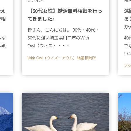
2025/12/5
202
逢え
【50代女性】婚活無料相談を行っ
遠
婚相
てきました♪
る
か
皆さん、こんにちは。 30代・40代・
らな
50代に強い埼玉県川口市のWith
4
ら頑
Owl（ウィズ・・・・
で
い
With Owl（ウィズ・アウル）結婚相談所
ア