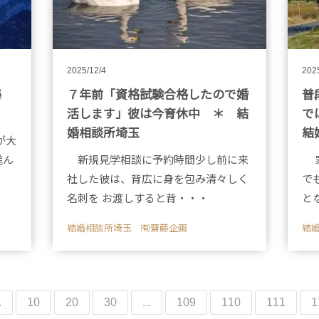
2025/12/4
202
秘
７年前「資格試験合格したので婚
普
」
活します」彼は今育休中 ＊ 結
で
婚相談所埼玉
結
が大
進ん
新規見学相談に予約時間少し前に来
家
社した彼は、背広に身を包み清々しく
で
名刺を お渡しすると背・・・
と
結婚相談所埼玉 ㈲齋藤企画
結
.
10
20
30
...
109
110
111
1