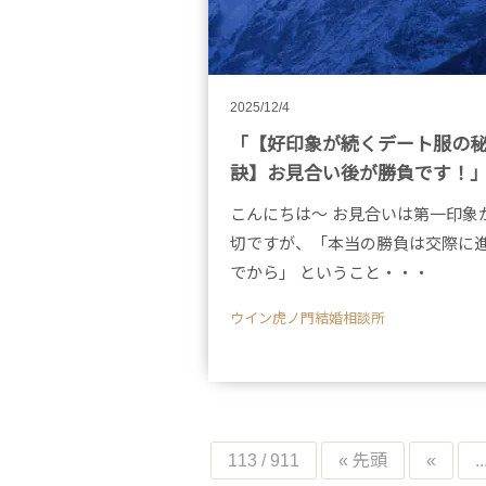
2025/12/4
「【好印象が続くデート服の
訣】お見合い後が勝負です！
こんにちは～ お見合いは第一印象
切ですが、「本当の勝負は交際に
でから」 ということ・・・
ウイン虎ノ門結婚相談所
113 / 911
« 先頭
«
..