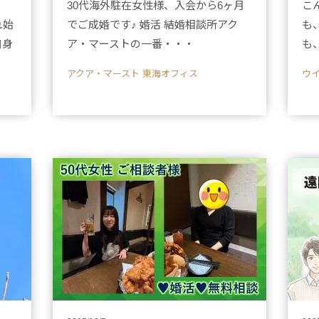
30代海外駐在女性様、入会から6ヶ月
こ
れ始
でご成婚です♪ 婚活 結婚相談所アク
も
自身
ア・マーストの一番・・・
も
アクア・マースト 東海オフィス
ウ