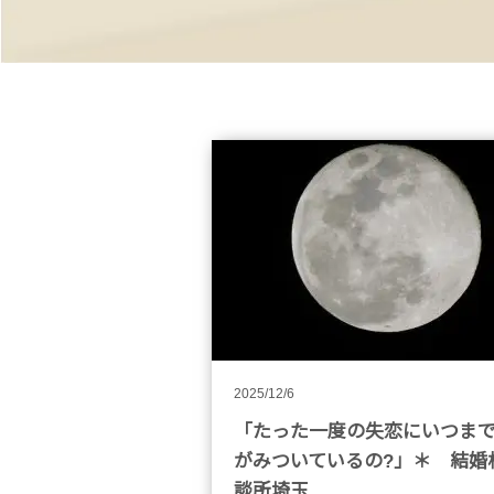
2025/12/6
「たった一度の失恋にいつま
がみついているの?」＊ 結婚
談所埼玉