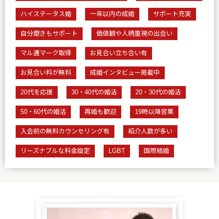
ハイステータス婚
一年以内の成婚
サポート充実
自分磨きもサポート
価値観や人柄重視の出会い
マル適マーク取得
お見合い立ち合い有
お見合い料が無料
成婚インタビュー掲載中
20代を応援
30・40代の婚活
20・30代の婚活
50・60代の婚活
再婚も歓迎
19時以降営業
入会前の無料カウンセリング有
紹介人数が多い
リーズナブルな料金設定
LGBT
国際結婚