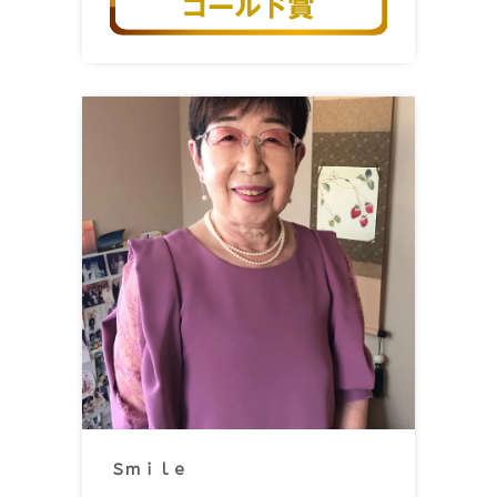
Ｓｍｉｌｅ